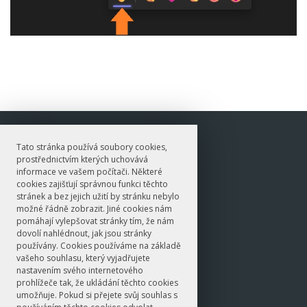
E-mail
Tato stránka používá soubory cookies,
nanuk@ff.cuni.cz
prostřednictvím kterých uchovává
© 2020 I ÚJKN
informace ve vašem počítači. Některé
cookies zajišťují správnou funkci těchto
stránek a bez jejich užití by stránku nebylo
možné řádně zobrazit. Jiné cookies nám
pomáhají vylepšovat stránky tím, že nám
dovolí nahlédnout, jak jsou stránky
používány. Cookies používáme na základě
vašeho souhlasu, který vyjadřujete
nastavením svého internetového
prohlížeče tak, že ukládání těchto cookies
umožňuje. Pokud si přejete svůj souhlas s