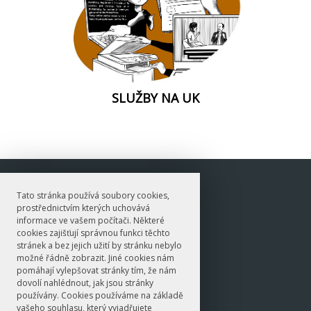
SLUŽBY NA UK
E-mail
Tato stránka používá soubory cookies,
nanuk@ff.cuni.cz
prostřednictvím kterých uchovává
© 2020 I ÚJKN
informace ve vašem počítači. Některé
cookies zajišťují správnou funkci těchto
stránek a bez jejich užití by stránku nebylo
možné řádně zobrazit. Jiné cookies nám
pomáhají vylepšovat stránky tím, že nám
dovolí nahlédnout, jak jsou stránky
používány. Cookies používáme na základě
vašeho souhlasu, který vyjadřujete