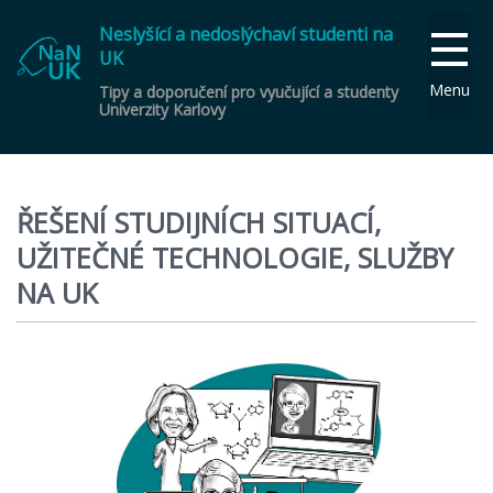
Neslyšící a nedoslýchaví studenti na
UK
Menu
Tipy a doporučení pro vyučující a studenty
Univerzity Karlovy
ŘEŠENÍ STUDIJNÍCH SITUACÍ,
UŽITEČNÉ TECHNOLOGIE, SLUŽBY
NA UK