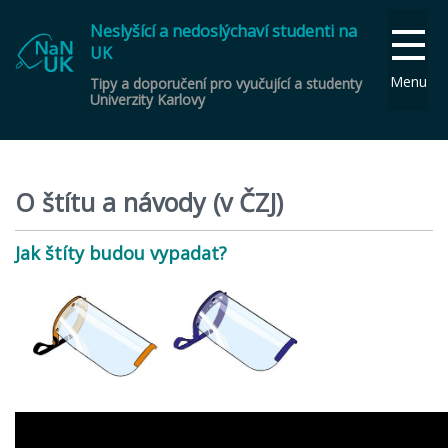
Neslyšící a nedoslýchaví studenti na
UK
Menu
Tipy a doporučení pro vyučující a studenty
Univerzity Karlovy
O štítu a návody (v ČZJ)
Jak štíty budou vypadat?