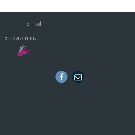
E-mail
nanuk@ff.cuni.cz
© 2020 I ÚJKN
© FF UK 2015
Design:
Red Peppers